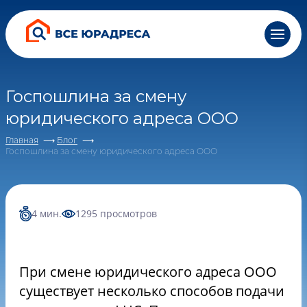
Все понятно, спасибо
персональных данных и соглашаетесь c
персональных данных и соглашаетесь c
персональных данных и соглашаетесь c
политикой
политикой
политикой
конфиденциальности
конфиденциальности
конфиденциальности
Госпошлина за смену
юридического адреса ООО
Главная
Блог
Госпошлина за смену юридического адреса ООО
4 мин.
1295 просмотров
При смене юридического адреса ООО
существует несколько способов подачи