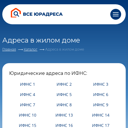
Все понятно, спасибо
персональных данных и соглашаетесь c
персональных данных и соглашаетесь c
персональных данных и соглашаетесь c
политикой
политикой
политикой
конфиденциальности
конфиденциальности
конфиденциальности
Адреса в жилом доме
Главная
Каталог
Адреса в жилом доме
Юридические адреса по ИФНС:
ИФНС 1
ИФНС 2
ИФНС 3
ИФНС 4
ИФНС 5
ИФНС 6
ИФНС 7
ИФНС 8
ИФНС 9
ИФНС 10
ИФНС 13
ИФНС 14
ИФНС 15
ИФНС 16
ИФНС 17