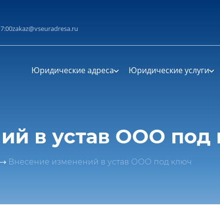
циальности
литикой конфиденциальности
17:00
zakaz@vseuradresa.ru
Юридические адреса
Юридические услуги
ий в устав ООО под
Внесение изменений в устав ООО под ключ