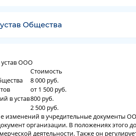
 устав Общества
 устав ООО
Стоимость
бщества
8 000 руб.
тов
от 1 500 руб.
ий в устав
800 руб.
2 500 руб.
ние изменений в учредительные документы О
окумент организации. В положениях этого д
ерческой деятельности. Также он регулируе