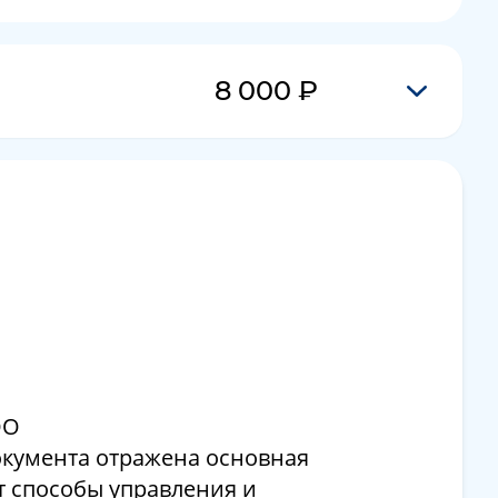
8 000 ₽
ОО
окумента отражена основная
т способы управления и