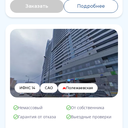
Заказать
Подробнее
ИФНС 14
САО
Полежаевская
Немассовый
От собственника
Гарантия от отказа
Выездные проверки