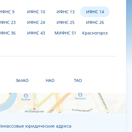
ИФНС 9
ИФНС 10
ИФНС 13
ИФНС 14
ИФНС 23
ИФНС 24
ИФНС 25
ИФНС 26
ИФНС 36
ИФНС 43
МИФНС 51
Красногорск
ЗелАО
НАО
ТАО
емассовые юридические адреса