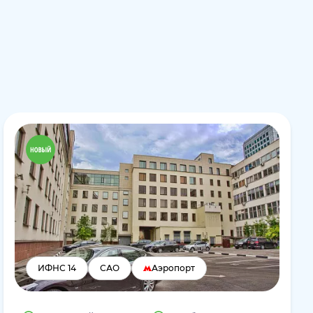
ИФНС 14
САО
Аэропорт