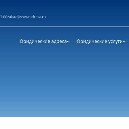
циальности
литикой конфиденциальности
17:00
zakaz@vseuradresa.ru
Юридические адреса
Юридические услуги