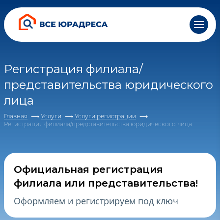
Все понятно, спасибо
персональных данных и соглашаетесь c
персональных данных и соглашаетесь c
персональных данных и соглашаетесь c
политикой
политикой
политикой
конфиденциальности
конфиденциальности
конфиденциальности
Регистрация филиала/
представительства юридического
лица
Главная
Услуги
Услуги регистрации
Регистрация филиала/представительства юридического лица
Официальная регистрация
филиала или представительства!
Оформляем и регистрируем под ключ