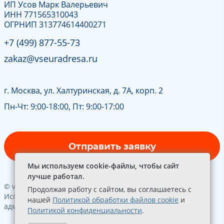
ИП Усов Марк Валерьевич
ИНН 771565310043
ОГРНИП 313774614400271
+7 (499) 877-55-73
zakaz@vseuradresa.ru
г. Москва, ул. Халтуринская, д. 7А, корп. 2
Пн-Чт: 9:00-18:00, Пт: 9:00-17:00
Отправить заявку
Мы используем cookie-файлы, чтобы сайт
лучше работал.
© vseuradresa.ru 2001-2026. Все права защищены.
Продолжая работу с сайтом, вы соглашаетесь с
Использование материалов сайта - только с согласия
нашей
Политикой обработки файлов cookie
и
администрации
Политикой конфиденциальности
.