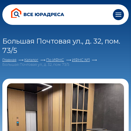
Все понятно, спасибо
персональных данных и соглашаетесь c
персональных данных и соглашаетесь c
персональных данных и соглашаетесь c
политикой
политикой
политикой
конфиденциальности
конфиденциальности
конфиденциальности
Большая Почтовая ул., д. 32, пом.
73/5
Главная
Каталог
По ИФНС
ИФНС №1
Большая Почтовая ул., д. 32, пом. 73/5