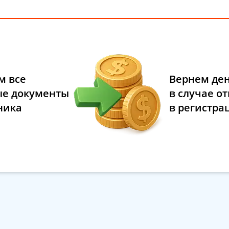
м все
Вернем де
е документы
в случае от
ника
в регистра