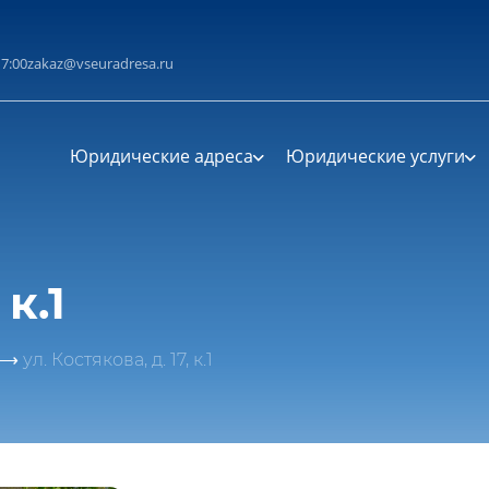
циальности
литикой конфиденциальности
17:00
zakaz@vseuradresa.ru
Юридические адреса
Юридические услуги
 к.1
ул. Костякова, д. 17, к.1