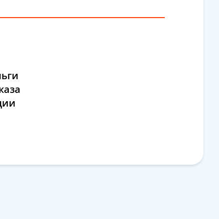
ньги
каза
ции