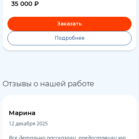
35 000 ₽
Заказать
Подробнее
Отзывы о нашей работе
Марина
А
12 декабря 2025
19
Все детально рассказали, предоставили юр.
Бл