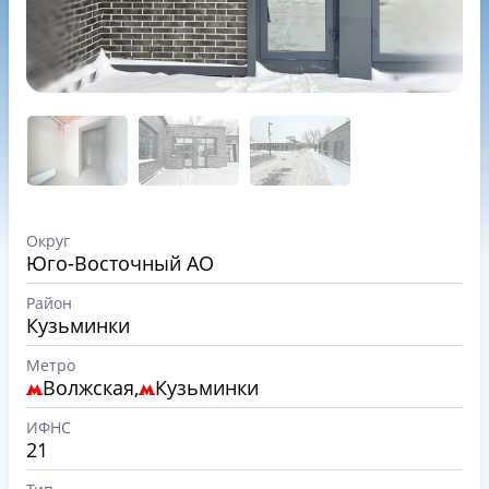
Округ
Юго-Восточный АО
Район
Кузьминки
Метро
Волжская,
Кузьминки
ИФНС
21